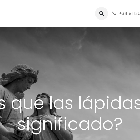
fo
Contáctenos
Cita
+34 91 130
 que las lápida
significado?