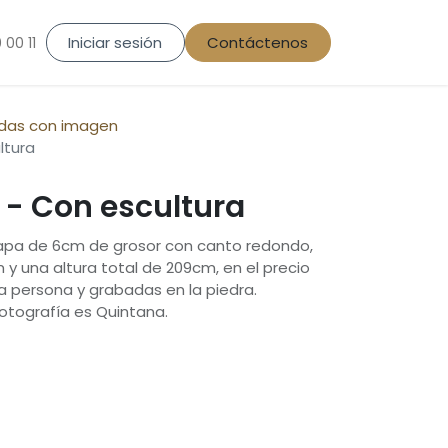
Iniciar sesión
Contáctenos
 00 11
idas con imagen
ltura
 - Con escultura
tapa de 6cm de grosor con canto redondo,
 y una altura total de 209cm, en el precio
na persona y grabadas en la piedra.
 fotografía es Quintana.