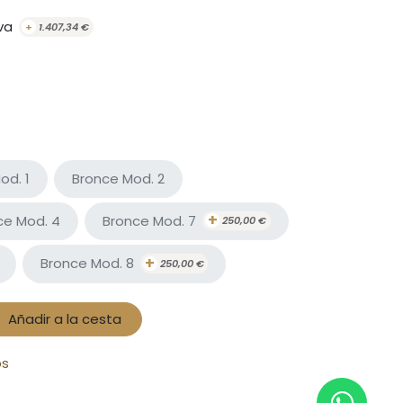
va
+
1.407,34
€
od. 1
Bronce Mod. 2
+
Bronce Mod. 7
ce Mod. 4
250,00
€
+
Bronce Mod. 8
250,00
€
Añadir a la cesta
os