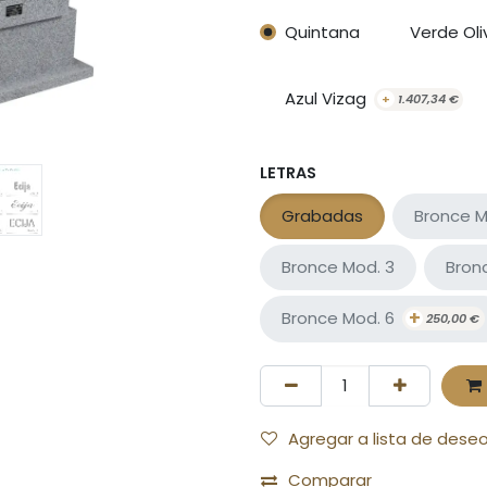
Quintana
Verde Oli
Azul Vizag
+
1.407,34
€
LETRAS
Grabadas
Bronce M
Bronce Mod. 3
Bron
+
Bronce Mod. 6
250,00
€
Agregar a lista de dese
Comparar