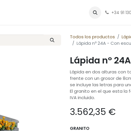
fo
Contáctenos
Cita
+34 91 130
Todos los productos
Láp
Lápida nº 24A - Con escu
Lápida nº 24A
Lápida en dos alturas con 
frente con un grosor de 8cm
se incluye las letras para u
El granito en el que esta la
IVA incluido.
3.562,35
€
GRANITO