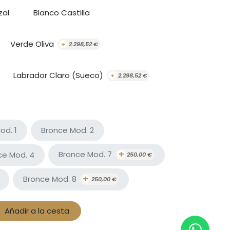
zal
Blanco Castilla
Verde Oliva
+
2.298,52
€
Labrador Claro (Sueco)
+
2.298,52
€
od. 1
Bronce Mod. 2
+
Bronce Mod. 7
ce Mod. 4
250,00
€
+
Bronce Mod. 8
250,00
€
Añadir a la cesta