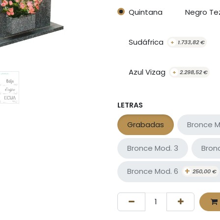
Quintana
Negro Te
Sudáfrica
+
1.733,82
€
Azul Vizag
+
2.298,52
€
LETRAS
Grabadas
Bronce M
Bronce Mod. 3
Bron
+
Bronce Mod. 6
250,00
€