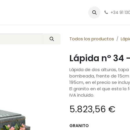
fo
Contáctenos
Cita
+34 91 130
Todos los productos
Lápi
Lápida nº 34 
Lápida de dos alturas, tap
bombeada, frente de 15cm de
195cm, en el precio se inclu
El granito en el que esta la
IVA incluido.
5.823,56
€
GRANITO